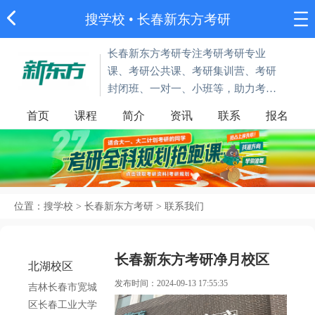
搜学校
•
长春新东方考研
长春新东方考研专注考研考研专业
课、考研公共课、考研集训营、考研
封闭班、一对一、小班等，助力考研
学子备考考研路程无忧，顺利上岸！
首页
课程
简介
资讯
联系
报名
位置：
搜学校
>
长春新东方考研
>
联系我们
长春新东方考研净月校区
北湖校区
发布时间：2024-09-13 17:55:35
吉林长春市宽城
区长春工业大学