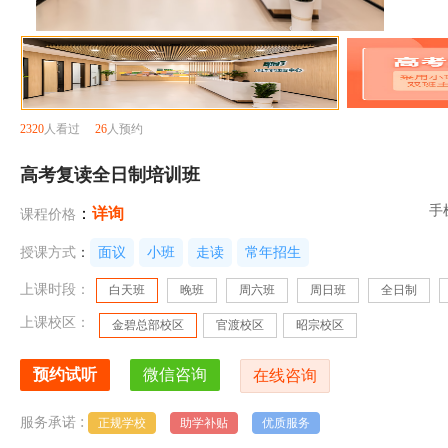
2320
人看过
26
人预约
高考复读全日制培训班
手
：
详询
课程价格
授课方式
：
面议
小班
走读
常年招生
上课时段：
白天班
晚班
周六班
周日班
全日制
上课校区：
金碧总部校区
官渡校区
昭宗校区
:
服务承诺
正规学校
助学补贴
优质服务