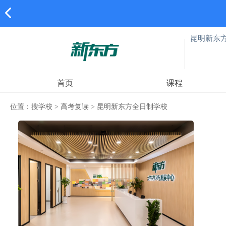
昆明新东
首页
课程
位置：
搜学校
>
高考复读
>
昆明新东方全日制学校