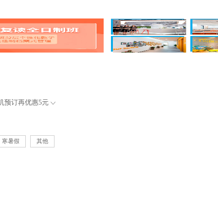
机预订再优惠
5元
寒暑假
其他