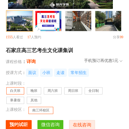
1555
人看过
17
人预约
分享
99
石家庄高三艺考生文化课集训
手机预订再优惠
5元
：
详询
课程价格
授课方式
：
面议
小班
走读
常年招生
上课时段：
白天班
晚班
周六班
周日班
全日制
寒暑假
其他
上课校区：
南三环校区