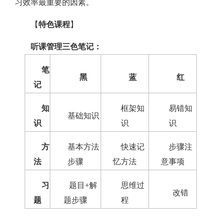
习效率最重要的因素。
【
特色课程
】
听课管理三色笔记：
笔
黑
蓝
红
记
知
框架知
易错知
基础知识
识
识
识
方
基本方法
快速记
步骤注
法
步骤
忆方法
意事项
习
题目+解
思维过
改错
题
题步骤
程