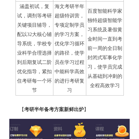
涵盖初试，复
海文考研半年
百度智能科学家
试，调剂等考研
超级特训营，
独特超级智能学
关键项目辅导，
专项定制学员
习系统及暑假黄
配以32大核心辅
的学习方案，
金时间一直到考
导系统，学校专
优化学习循环
前一周的全日制
业科学合理选择
的路径，使学
封闭式军事化学
到后期复试二阶
员在学习过程
习，使学员完成
优化指导，紧扣
中能科学高效
从基础到冲刺的
住考研每一个环
的进行考研复
全程高效学习
节
习
【
考研半年备考方案新鲜出炉
】