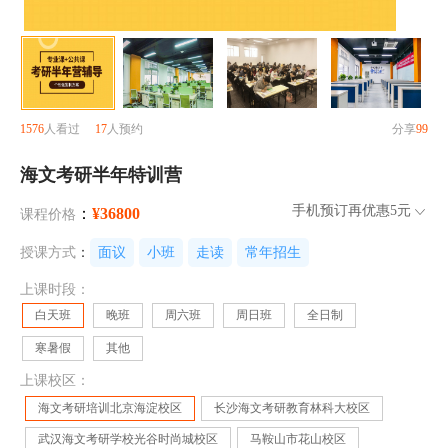
1576
人看过
17
人预约
分享
99
海文考研半年特训营
手机预订再优惠
5元
：
¥36800
课程价格
授课方式
：
面议
小班
走读
常年招生
上课时段：
白天班
晚班
周六班
周日班
全日制
寒暑假
其他
上课校区：
海文考研培训北京海淀校区
长沙海文考研教育林科大校区
武汉海文考研学校光谷时尚城校区
马鞍山市花山校区