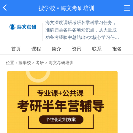
搜学校
•
海文考研培训
海文深度调研考研各学科学习任务，
准确归类各科各项知识点，从大量成
功备考经验中总结出9大核心学习任
务，并落实到3大产品体系，帮助考生
首页
课程
简介
资讯
联系
报名
节约大量复习时间、缩短复习路径、
超目标完成各阶段备考任
位置：
搜学校
>
考研
>
海文考研培训