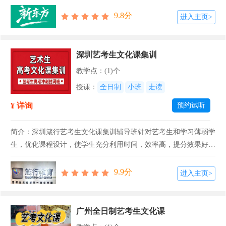
因材施教的教学模式，帮艺考生快速构建系统知识体系，弥补文化
课学习的短板。【课程名称】广州艺术生文化课集训班【招生对
9.8分
进入主页>
象】参加高考的艺...
深圳艺考生文化课集训
教学点：(1)个
授课：
全日制
小班
走读
¥ 详询
预约试听
简介：深圳箴行艺考生文化课集训辅导班针对艺考生和学习薄弱学
生，优化课程设计，使学生充分利用时间，效率高，提分效果好！
箴行教育文化课冲刺班采用重点名校和教研室的内部模拟题，按高
考标准进行模拟考试及评分，文化分冲刺绝佳选择！【课程名称】
9.9分
进入主页>
深圳艺考生文化...
广州全日制艺考生文化课