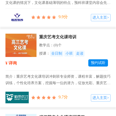
文化课的情况下，文化课基础薄弱的特点，预科班课堂内容会先侧
重于基础知识的巩固和强化。【课程名称】广州艺术生文化课预科
班【招生对象】广东省艺体生（美术/音乐/舞蹈/传媒/书法/体育
9.9分
进入主页>
等）【课程...
重庆艺考文化课培训
教学点：(0)个
授课：
全日制
小班
走读
¥ 详询
预约试听
简介：重庆艺考文化课培训冲刺班专业师资，课程丰富，解题技巧
训练，个性化培养方案，挖掘每一位的潜力，绽放光彩。重庆艺考
文化课培训冲刺班让你提高文化课成绩，满足升学要求，提升综合
竞争力，拓宽专业选择。【课程名称】重庆艺考文化课培训【招生
9.7分
进入主页>
对象】高中艺术...