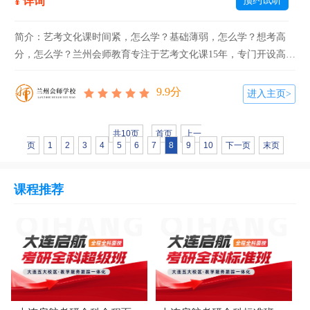
¥ 详询
预约试听
简介：艺考文化课时间紧，怎么学？基础薄弱，怎么学？想考高
分，怎么学？兰州会师教育专注于艺考文化课15年，专门开设高三
艺术生高考文化课冲刺集训班陪你一起砥砺前行，助力艺术生圆梦
高考。【课程名称】兰州艺考文化课冲刺营【招生对象】高三应往
9.9分
进入主页>
届艺术类高考生...
共10页
首页
上一
页
1
2
3
4
5
6
7
8
9
10
下一页
末页
课程推荐