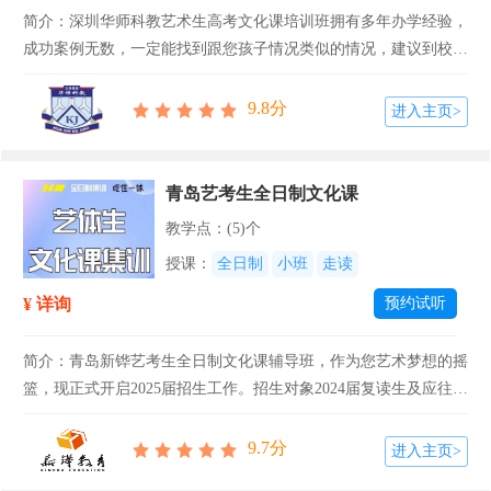
简介：深圳华师科教艺术生高考文化课培训班拥有多年办学经验，
成功案例无数，一定能找到跟您孩子情况类似的情况，建议到校考
察，和名师面对面诊断学情，为孩子把脉形成一套适合孩子短期内
提升的基本方案。【课程名称】深圳艺术生文化课培训班【招生对
9.8分
进入主页>
象】面向全省招...
青岛艺考生全日制文化课
教学点：(5)个
授课：
全日制
小班
走读
¥ 详询
预约试听
简介：青岛新铧艺考生全日制文化课辅导班，作为您艺术梦想的摇
篮，现正式开启2025届招生工作。招生对象2024届复读生及应往届
生、高三艺考生等，强劲师资助力各校区有效满足各类学生的学习
需求，陪读答疑，个性化小班组，配套学习规划师，让学生学习安
9.7分
进入主页>
心，全...