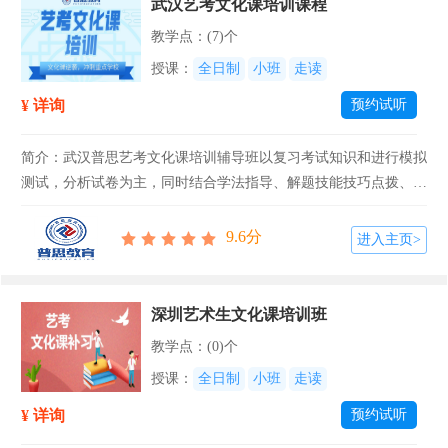
武汉艺考文化课培训课程
教学点：(7)个
授课：
全日制
小班
走读
¥ 详询
预约试听
简介：武汉普思艺考文化课培训辅导班以复习考试知识和进行模拟
测试，分析试卷为主，同时结合学法指导、解题技能技巧点拨、能
力训练等内容。执教高考课程的教师全部是优秀的老师，具有丰富
的教学经验，对高考考查范围、试题思路、命题走向、重点考试分
9.6分
进入主页>
布与变化进行了...
深圳艺术生文化课培训班
教学点：(0)个
授课：
全日制
小班
走读
¥ 详询
预约试听