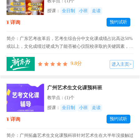
教学点：(1)个
授课：
全日制
小班
走读
¥ 详询
预约试听
简介：广东艺考改革后，艺考生综合分中文化课成绩占比高达50%
或以上，文化成绩过硬成为了能否被心仪院校录取的关键因素，所
以艺考生不仅需要拥有良好的专业基础，更需加强文化学习！广州
新东方全日制艺考生文化课辅导冲刺班转为艺考生量身设计了适合
9.8分
进入主页>
文化课的备考...
广州艺术生文化课预科班
教学点：(1)个
授课：
全日制
小班
走读
¥ 详询
预约试听
简介：广州拓鑫艺术生文化课预科班针对艺术生在大半年没接触过