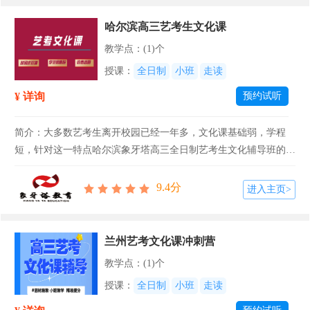
哈尔滨高三艺考生文化课
教学点：(1)个
授课：
全日制
小班
走读
¥ 详询
预约试听
简介：大多数艺考生离开校园已经一年多，文化课基础弱，学程
短，针对这一特点哈尔滨象牙塔高三全日制艺考生文化辅导班的教
师实行教材特色重组，完善教学计划，即能完成高考考点的逐一讲
解，又有足够的时间进行综合复习，在最后冲刺时将必要的答题技
9.4分
进入主页>
巧应用到答题中，...
兰州艺考文化课冲刺营
教学点：(1)个
授课：
全日制
小班
走读