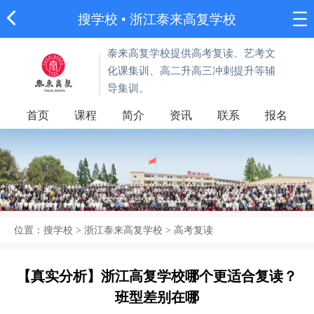
搜学校
• 浙江泰来高复学校
泰来高复学校提供高考复读、艺考文
化课集训、高二升高三冲刺提升等辅
导集训。
首页
课程
简介
资讯
联系
报名
位置：
搜学校
>
浙江泰来高复学校
>
高考复读
【真实分析】浙江高复学校哪个更适合复读？
班型差别在哪