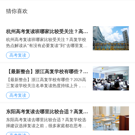
猜你喜欢
杭州高考复读班哪家比较受关注？高复
杭州高考复读班哪家比较受关注？高复学校
学校热点解读
热点解读从“有没有必要复读”到“去哪里复
读”，越来越多家庭开始认真做功课高考录取
高考复读
结果...
【最新整合】浙江高复学校有哪些？
【最新整合】浙江高复学校有哪些？2026高
2026高三复读学校关注名单
三复读学校关注名单复读热度持续上升，家
长择校更加理性随着高考竞争不断加剧，越
高考复读
来越多考生开始重视复读这一选择。每年高
考录取结束后，...
东阳高考复读去哪里比较合适？高复学
东阳高考复读去哪里比较合适？高复学校选
校选择建议
择建议选择复读之前，很多家庭都在思考同
一个问题对于不少东阳考生来说，高考结束