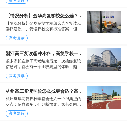
高考复读
并不意味着升学规划已经尘埃落定。每年成
绩公布之后，总有一...
【情况分析】金华高复学校怎么选？复
【情况分析】金华高复学校怎么选？复读班
读班选择建议
选择建议一、复读择校没有标准答案，但有
明确的判断标准每年高考结束后，金华都有
高考复读
不少学生开始考虑复读。有的考生因为考试
发挥不理想，与目标...
浙江高三复读想冲本科，高复学校一般
很多家长在孩子高考结束后第一次接触复读
怎么选更稳
信息时，都会有一个比较典型的体验：越看
资料越觉得“差不多”。学校介绍里基本都有封
高考复读
闭管理、全日制上课、分层教学...
杭州高三复读学校怎么找更合适？高复
杭州每年高复择校季都会进入一个很典型的
班推荐参考
状态：信息很多，但判断很难。家长会同时
看到“封闭管理”“重点班”“提分案...
高考复读