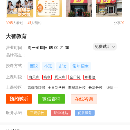
3995
人看过
45
人预约
分享
99
大智教育
免费试听
营业时间：
周一至周日 09:00-21:30
品牌亮点：
授课方式：
面议
小班
走读
常年招生
上课时段：
白天班
晚班
周末班
全日制
寒暑假
上课校区：
高端项目部
全日制学校
翡翠郡分校
长清分校
详情>>
服务承诺：
正规学校
助学补贴
优质服务