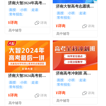
济南大智2024年高考强
济南大智高考志愿填报
基突破营(考前30天)
面授
小班
走读
1对1指导课
面授
小班
走读
常年招生
常年招生
¥详询
详询
¥详询
详询
高中辅导
高中辅导
济南高考冲刺班 高考
济南大智2024高考前点
全科冲刺课程
面授
小班
走读
题班 考前冲刺班
面授
小班
走读
常年招生
常年招生
¥详询
详询
¥详询
详询
高中辅导
高中辅导