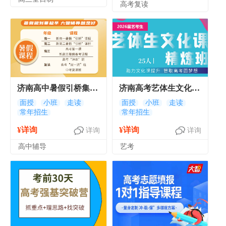
高考复读
济南高中暑假引桥集训
济南高考艺体生文化课
班 济南暑假培训课程
精炼班 济南高三艺考
面授
小班
走读
面授
小班
走读
常年招生
常年招生
文化课集训
¥详询
¥详询
详询
详询
高中辅导
艺考