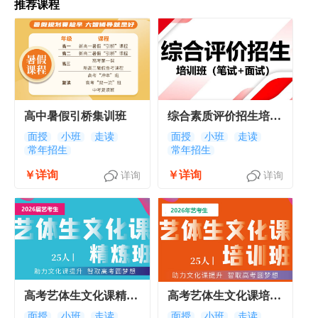
推荐课程
高中暑假引桥集训班
综合素质评价招生培训
班
面授
小班
走读
面授
小班
走读
常年招生
常年招生
￥详询
￥详询
详询
详询
高考艺体生文化课精炼
高考艺体生文化课培训
班
班
面授
小班
走读
面授
小班
走读