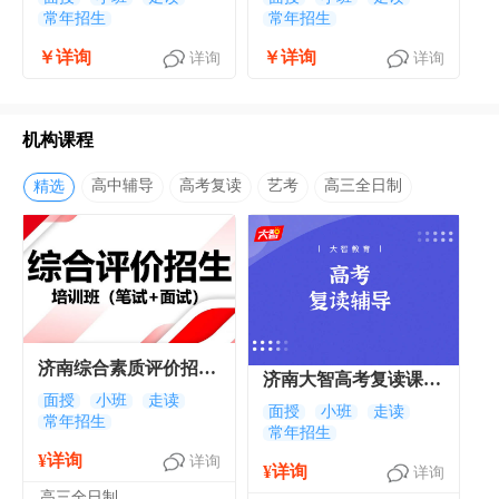
常年招生
常年招生
￥详询
￥详询
详询
详询
机构课程
高中辅导
高考复读
艺考
高三全日制
精选
济南综合素质评价招生
济南大智高考复读课程
培训班 济南综合评价
面授
小班
走读
专业高复辅导班
面授
小班
走读
常年招生
招生集训课程
常年招生
¥详询
详询
¥详询
详询
高三全日制