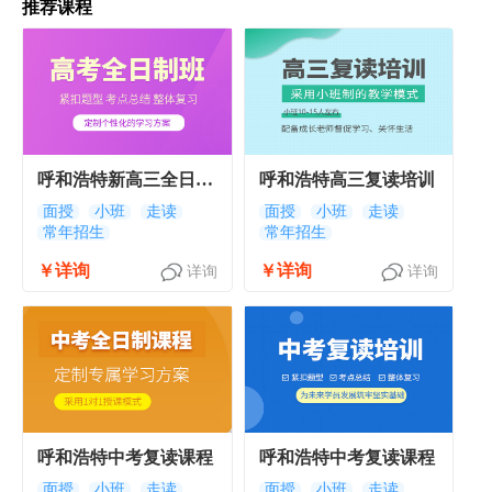
推荐课程
呼和浩特新高三全日制
呼和浩特高三复读培训
集训
面授
小班
走读
面授
小班
走读
常年招生
常年招生
￥详询
￥详询
详询
详询
呼和浩特中考复读课程
呼和浩特中考复读课程
面授
小班
走读
面授
小班
走读