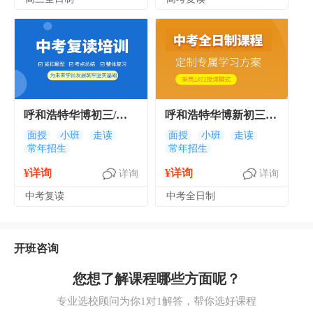
呼和浩特华博初三/中
呼和浩特华博新初三/
考复读课程班-初三全
中考全日制课程-全托
面授
小班
走读
面授
小班
走读
常年招生
常年招生
托班
带住宿集训班
¥详询
¥详询
详询
详询
中考复读
中考全日制
开班咨询
您想了解课程哪些方面呢？
专业选校顾问为你1对1解答，帮你选好课程