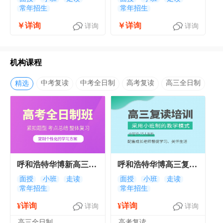
常年招生
常年招生
￥详询
￥详询
详询
详询
机构课程
中考复读
中考全日制
高考复读
高三全日制
精选
呼和浩特华博新高三全
呼和浩特华博高三复读
日制集训班 呼和浩特
培训班 呼和浩特高考
面授
小班
走读
面授
小班
走读
常年招生
常年招生
高考全日制培训班
复读辅导班
¥详询
¥详询
详询
详询
高三全日制
高考复读