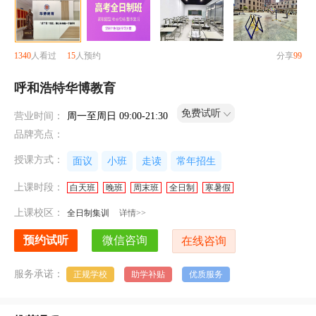
1340
人看过
15
人预约
分享
99
呼和浩特华博教育
免费试听
营业时间：
周一至周日 09:00-21:30
品牌亮点：
授课方式：
面议
小班
走读
常年招生
上课时段：
白天班
晚班
周末班
全日制
寒暑假
上课校区：
全日制集训
详情>>
服务承诺：
正规学校
助学补贴
优质服务