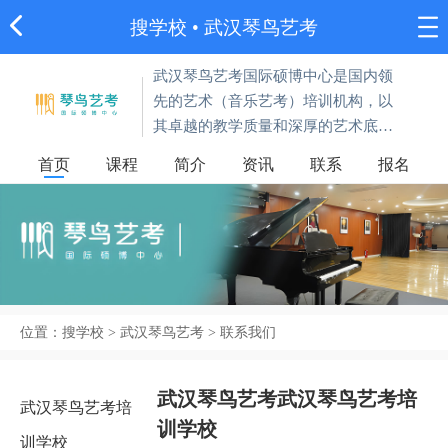
搜学校
•
武汉琴鸟艺考
武汉琴鸟艺考国际硕博中心是国内领
先的艺术（音乐艺考）培训机构，以
其卓越的教学质量和深厚的艺术底蕴
受到推崇，不仅能够及时获取最新的
首页
课程
简介
资讯
联系
报名
艺考和校考资讯，而且还能够优先接
触到优质的师资资源。
位置：
搜学校
>
武汉琴鸟艺考
> 联系我们
武汉琴鸟艺考武汉琴鸟艺考培
武汉琴鸟艺考培
训学校
训学校