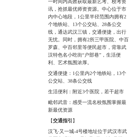
一时间内高效获取最新艺考、校考资
讯，抢抓最优师资资源。中心位于市
内中心地段，1公里半径范围内拥有2
个地铁站、13个公交站、28条公交
线，通达武汉三镇，交通便捷，出行
无忧。同时，拥有2所三甲医院、中百
罗森、中百邻里等便民超市，背靠武
汉特色名小吃街“户部巷”，生活便
利、艺术氛围浓厚。
交通便捷：1公里内2个地铁站，13个
公交站、38条公交线
生活便利：附近3个医院，若干超市
毗邻武音：感受一流名校氛围掌握最
新最优资源
【
交通指引
】
汉飞·又一城-4号楼地址位于武汉市武