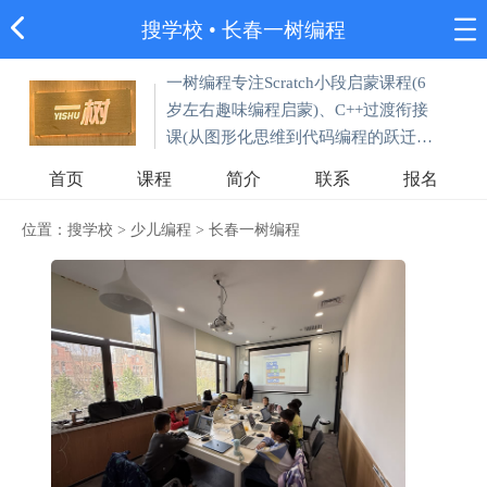
搜学校
•
长春一树编程
一树编程专注Scratch小段启蒙课程(6
岁左右趣味编程启蒙)、C++过渡衔接
课(从图形化思维到代码编程的跃迁)
以及C++课程(C++基础语法课/数据结
首页
课程
简介
联系
报名
构与算法课)。
位置：
搜学校
>
少儿编程
>
长春一树编程